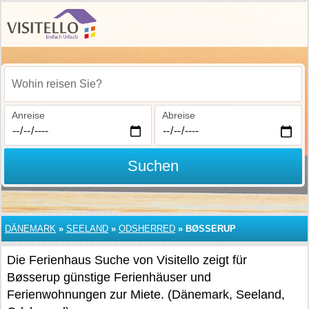
Wohin reisen Sie?
Anreise
Abreise
Suchen
DÄNEMARK
»
SEELAND
»
ODSHERRED
»
BØSSERUP
Die Ferienhaus Suche von Visitello zeigt für
Bøsserup günstige Ferienhäuser und
Ferienwohnungen zur Miete. (Dänemark, Seeland,