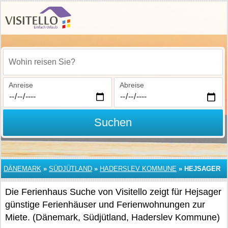
Wohin reisen Sie?
Anreise
Abreise
Suchen
DÄNEMARK
»
SÜDJÜTLAND
»
HADERSLEV KOMMUNE
»
HEJSAGER
Die Ferienhaus Suche von Visitello zeigt für Hejsager
günstige Ferienhäuser und Ferienwohnungen zur
Miete. (Dänemark, Südjütland, Haderslev Kommune)