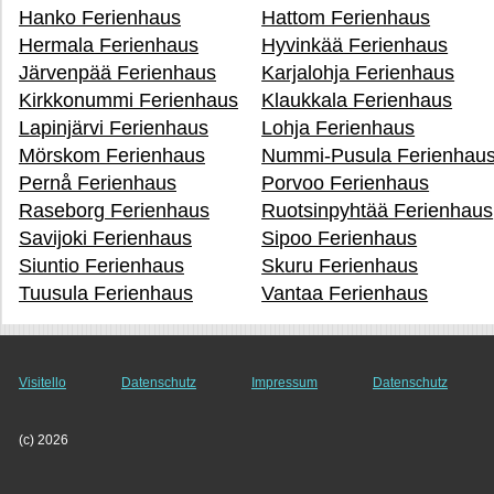
Hanko Ferienhaus
Hattom Ferienhaus
Hermala Ferienhaus
Hyvinkää Ferienhaus
Järvenpää Ferienhaus
Karjalohja Ferienhaus
Kirkkonummi Ferienhaus
Klaukkala Ferienhaus
Lapinjärvi Ferienhaus
Lohja Ferienhaus
Mörskom Ferienhaus
Nummi-Pusula Ferienhau
Pernå Ferienhaus
Porvoo Ferienhaus
Raseborg Ferienhaus
Ruotsinpyhtää Ferienhaus
Savijoki Ferienhaus
Sipoo Ferienhaus
Siuntio Ferienhaus
Skuru Ferienhaus
Tuusula Ferienhaus
Vantaa Ferienhaus
Visitello
Datenschutz
Impressum
Datenschutz
(c) 2026