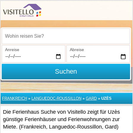
Wohin reisen Sie?
Anreise
Abreise
Suchen
FRANKREICH
»
LANGUEDOC-ROUSSILLON
»
GARD
»
UZÈS
Die Ferienhaus Suche von Visitello zeigt für Uzès
günstige Ferienhäuser und Ferienwohnungen zur
Miete. (Frankreich, Languedoc-Roussillon, Gard)