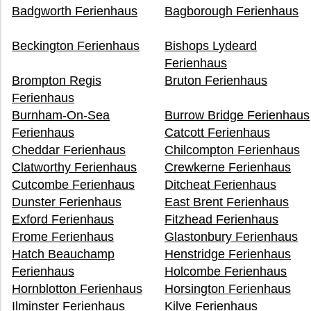
Badgworth Ferienhaus
Bagborough Ferienhaus
Beckington Ferienhaus
Bishops Lydeard
Ferienhaus
Brompton Regis
Bruton Ferienhaus
Ferienhaus
Burnham-On-Sea
Burrow Bridge Ferienhaus
Ferienhaus
Catcott Ferienhaus
Cheddar Ferienhaus
Chilcompton Ferienhaus
Clatworthy Ferienhaus
Crewkerne Ferienhaus
Cutcombe Ferienhaus
Ditcheat Ferienhaus
Dunster Ferienhaus
East Brent Ferienhaus
Exford Ferienhaus
Fitzhead Ferienhaus
Frome Ferienhaus
Glastonbury Ferienhaus
Hatch Beauchamp
Henstridge Ferienhaus
Ferienhaus
Holcombe Ferienhaus
Hornblotton Ferienhaus
Horsington Ferienhaus
Ilminster Ferienhaus
Kilve Ferienhaus