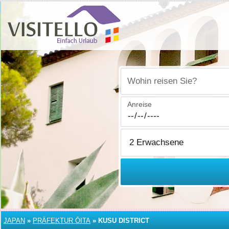
Wohin reisen Sie?
Anreise
JAPAN
»
PRÄFEKTUR ŌITA
»
KUSU DISTRICT