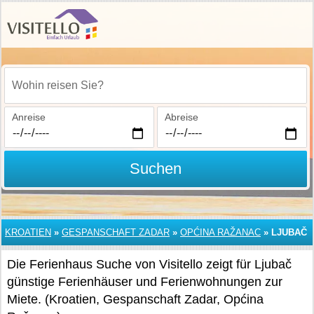
Wohin reisen Sie?
Anreise
Abreise
Suchen
KROATIEN
»
GESPANSCHAFT ZADAR
»
OPĆINA RAŽANAC
»
LJUBAČ
Die Ferienhaus Suche von Visitello zeigt für Ljubač
günstige Ferienhäuser und Ferienwohnungen zur
Miete. (Kroatien, Gespanschaft Zadar, Općina