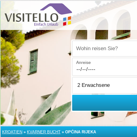
Wohin reisen Sie?
Anreise
KROATIEN
»
KVARNER BUCHT
»
OPĆINA RIJEKA