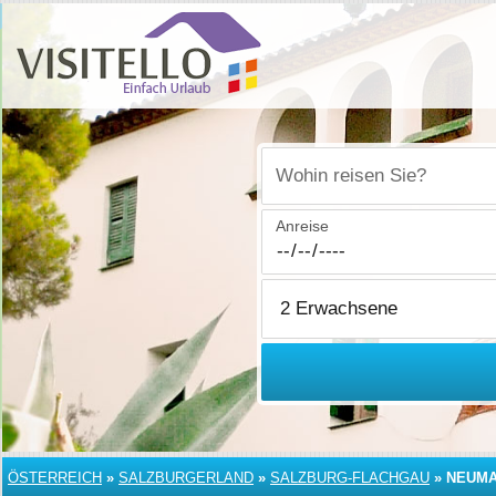
Wohin reisen Sie?
Anreise
ÖSTERREICH
»
SALZBURGERLAND
»
SALZBURG-FLACHGAU
»
NEUMA