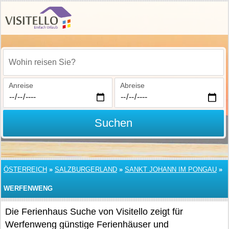
Wohin reisen Sie?
Anreise
Abreise
Suchen
ÖSTERREICH
»
SALZBURGERLAND
»
SANKT JOHANN IM PONGAU
»
WERFENWENG
Die Ferienhaus Suche von Visitello zeigt für
Werfenweng günstige Ferienhäuser und