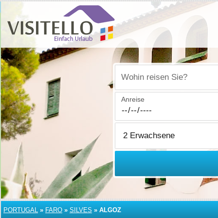
Wohin reisen Sie?
Anreise
PORTUGAL
»
FARO
»
SILVES
»
ALGOZ