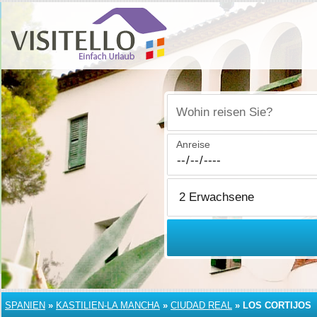
Wohin reisen Sie?
Anreise
SPANIEN
»
KASTILIEN-LA MANCHA
»
CIUDAD REAL
»
LOS CORTIJOS