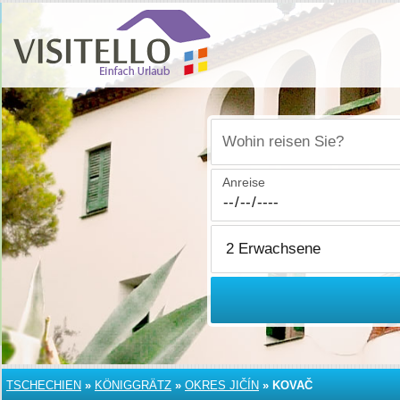
Wohin reisen Sie?
Anreise
TSCHECHIEN
»
KÖNIGGRÄTZ
»
OKRES JIČÍN
»
KOVAČ