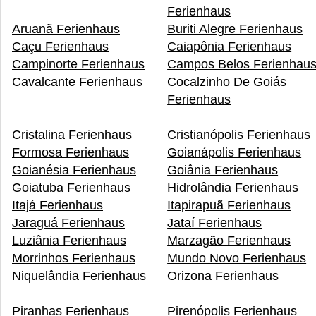
Ferienhaus
Aruanã Ferienhaus
Buriti Alegre Ferienhaus
Caçu Ferienhaus
Caiapônia Ferienhaus
Campinorte Ferienhaus
Campos Belos Ferienhau
Cavalcante Ferienhaus
Cocalzinho De Goiás
Ferienhaus
Cristalina Ferienhaus
Cristianópolis Ferienhaus
Formosa Ferienhaus
Goianápolis Ferienhaus
Goianésia Ferienhaus
Goiânia Ferienhaus
Goiatuba Ferienhaus
Hidrolândia Ferienhaus
Itajá Ferienhaus
Itapirapuã Ferienhaus
Jaraguá Ferienhaus
Jataí Ferienhaus
Luziânia Ferienhaus
Marzagão Ferienhaus
Morrinhos Ferienhaus
Mundo Novo Ferienhaus
Niquelândia Ferienhaus
Orizona Ferienhaus
Piranhas Ferienhaus
Pirenópolis Ferienhaus