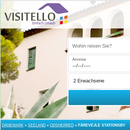
Wohin reisen Sie?
Anreise
DÄNEMARK
»
SEELAND
»
ODSHERRED
»
FÅREVEJLE STATIONSBY