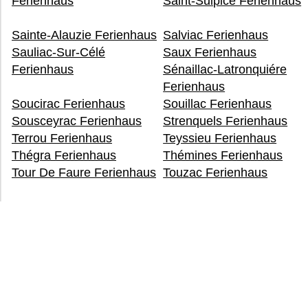
Ferienhaus
Saint-Sulpice Ferienhaus
Sainte-Alauzie Ferienhaus
Salviac Ferienhaus
Sauliac-Sur-Célé
Saux Ferienhaus
Ferienhaus
Sénaillac-Latronquiére
Ferienhaus
Soucirac Ferienhaus
Souillac Ferienhaus
Sousceyrac Ferienhaus
Strenquels Ferienhaus
Terrou Ferienhaus
Teyssieu Ferienhaus
Thégra Ferienhaus
Thémines Ferienhaus
Tour De Faure Ferienhaus
Touzac Ferienhaus
Uzech Ferienhaus
Vaillac Ferienhaus
Valroufié Ferienhaus
Varaire Ferienhaus
Vayrac Ferienhaus
Vers Ferienhaus
Vire-sur-Lot Ferienhaus