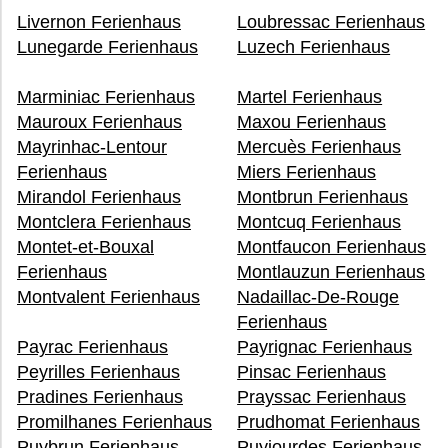
Livernon Ferienhaus
Loubressac Ferienhaus
Lunegarde Ferienhaus
Luzech Ferienhaus
Marminiac Ferienhaus
Martel Ferienhaus
Mauroux Ferienhaus
Maxou Ferienhaus
Mayrinhac-Lentour
Mercuès Ferienhaus
Ferienhaus
Miers Ferienhaus
Mirandol Ferienhaus
Montbrun Ferienhaus
Montclera Ferienhaus
Montcuq Ferienhaus
Montet-et-Bouxal
Montfaucon Ferienhaus
Ferienhaus
Montlauzun Ferienhaus
Montvalent Ferienhaus
Nadaillac-De-Rouge
Ferienhaus
Payrac Ferienhaus
Payrignac Ferienhaus
Peyrilles Ferienhaus
Pinsac Ferienhaus
Pradines Ferienhaus
Prayssac Ferienhaus
Promilhanes Ferienhaus
Prudhomat Ferienhaus
Puybrun Ferienhaus
Puyjourdes Ferienhaus