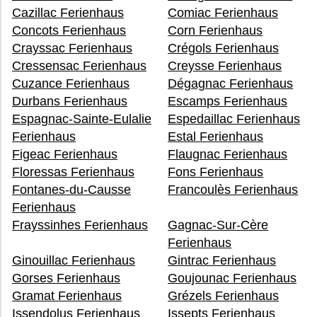
Cazillac Ferienhaus
Comiac Ferienhaus
Concots Ferienhaus
Corn Ferienhaus
Crayssac Ferienhaus
Crégols Ferienhaus
Cressensac Ferienhaus
Creysse Ferienhaus
Cuzance Ferienhaus
Dégagnac Ferienhaus
Durbans Ferienhaus
Escamps Ferienhaus
Espagnac-Sainte-Eulalie
Espedaillac Ferienhaus
Ferienhaus
Estal Ferienhaus
Figeac Ferienhaus
Flaugnac Ferienhaus
Floressas Ferienhaus
Fons Ferienhaus
Fontanes-du-Causse
Francoulès Ferienhaus
Ferienhaus
Frayssinhes Ferienhaus
Gagnac-Sur-Cère
Ferienhaus
Ginouillac Ferienhaus
Gintrac Ferienhaus
Gorses Ferienhaus
Goujounac Ferienhaus
Gramat Ferienhaus
Grézels Ferienhaus
Issendolus Ferienhaus
Issepts Ferienhaus