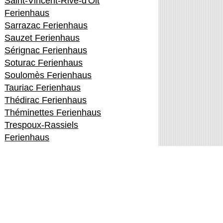
Saint-Vincent-Rive-d'Olt
Ferienhaus
Sarrazac Ferienhaus
Sauzet Ferienhaus
Sérignac Ferienhaus
Soturac Ferienhaus
Soulomès Ferienhaus
Tauriac Ferienhaus
Thédirac Ferienhaus
Théminettes Ferienhaus
Trespoux-Rassiels
Ferienhaus
Valprionde Ferienhaus
Vaylats Ferienhaus
Villesèque Ferienhaus