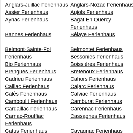
Anglars-Juillac Ferienhaus
Anglars-Nozac Ferienhau
Assier Ferienhaus
Aujols Ferienhaus
Aynac Ferienhaus
Bagat En Quercy
Ferienhaus
Bannes Ferienhaus
Bélaye Ferienhaus
Belmont-Sainte-Foi
Belmontet Ferienhaus
Ferienhaus
Bessonies Ferienhaus
Bio Ferienhaus
Boissières Ferienhaus
Brengues Ferienhaus
Bretenoux Ferienhaus
Cadrieu Ferienhaus
Cahors Ferienhaus
Caillac Ferienhaus
Cajarc Ferienhaus
Calès Ferienhaus
Calviac Ferienhaus
Camboulit Ferienhaus
Camburat Ferienhaus
Cardaillac Ferienhaus
Carennac Ferienhaus
Carnac-Rouffiac
Cassagnes Ferienhaus
Ferienhaus
Catus Ferienhaus
Cavagnac Ferienhaus