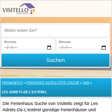
Wohin reisen Sie?
Anreise
Abreise
Suchen
FRANKREICH
»
PROVENCE-ALPES-CÔTE D'AZUR
»
VAR
»
LES ADRETS-DE-L'ESTÉREL
Die Ferienhaus Suche von Visitello zeigt für Les
Adrets-De-L'estérel günstige Ferienhäuser und