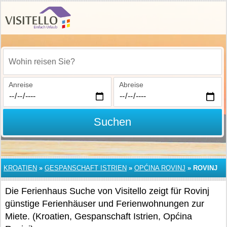
Wohin reisen Sie?
Anreise
Abreise
Suchen
KROATIEN
»
GESPANSCHAFT ISTRIEN
»
OPĆINA ROVINJ
»
ROVINJ
Die Ferienhaus Suche von Visitello zeigt für Rovinj
günstige Ferienhäuser und Ferienwohnungen zur
Miete. (Kroatien, Gespanschaft Istrien, Općina