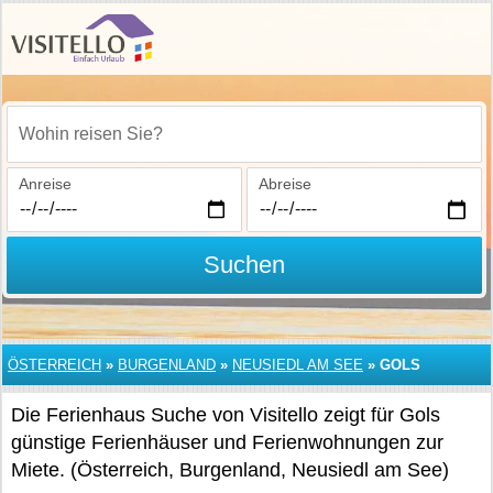
Wohin reisen Sie?
Anreise
Abreise
Suchen
ÖSTERREICH
»
BURGENLAND
»
NEUSIEDL AM SEE
»
GOLS
Die Ferienhaus Suche von Visitello zeigt für Gols
günstige Ferienhäuser und Ferienwohnungen zur
Miete. (Österreich, Burgenland, Neusiedl am See)