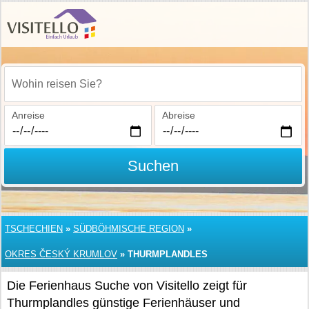
Wohin reisen Sie?
Anreise
Abreise
Suchen
TSCHECHIEN
»
SÜDBÖHMISCHE REGION
»
OKRES ČESKÝ KRUMLOV
»
THURMPLANDLES
Die Ferienhaus Suche von Visitello zeigt für
Thurmplandles günstige Ferienhäuser und