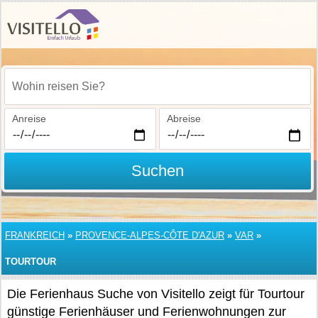
Wohin reisen Sie?
Anreise
Abreise
Suchen
FRANKREICH
»
PROVENCE-ALPES-CÔTE D'AZUR
»
VAR
»
TOURTOUR
Die Ferienhaus Suche von Visitello zeigt für Tourtour
günstige Ferienhäuser und Ferienwohnungen zur