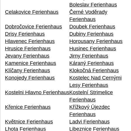
Boleslav Ferienhaus
Celakovice Ferienhaus
Černé Voděrady
Ferienhaus
Dobročovice Ferienhaus
Doubek Ferienhaus
Drisy Ferienhaus
Dubiny Ferienhaus
Hlavenec Ferienhaus
Horousany Ferienhaus
Hrusice Ferienhaus
Husinec Ferienhaus
Jevany Ferienhaus
Jirny Ferienhaus
Kamenice Ferienhaus
Káraný Ferienhaus
Klíčany Ferienhaus
Klokočná Ferienhaus
Konojedy Ferienhaus
Kostelec Nad Cernými
Lesy Ferienhaus
Kostelni Hlavno Ferienhaus
Kostelní Strimelice
Ferienhaus
Křenice Ferienhaus
Křížkový Újezdec
Ferienhaus
Květnice Ferienhaus
Ladvi Ferienhaus
Lhota Ferienhaus
Libeznice Ferienhaus