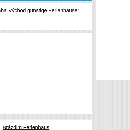
raha-Východ günstige Ferienhäuser
Brázdim Ferienhaus