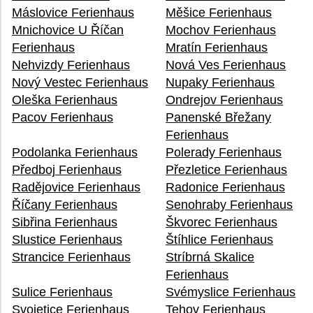
Máslovice Ferienhaus
Měšice Ferienhaus
Mnichovice U Říčan
Mochov Ferienhaus
Ferienhaus
Mratín Ferienhaus
Nehvizdy Ferienhaus
Nová Ves Ferienhaus
Nový Vestec Ferienhaus
Nupaky Ferienhaus
Oleška Ferienhaus
Ondrejov Ferienhaus
Pacov Ferienhaus
Panenské Břežany
Ferienhaus
Podolanka Ferienhaus
Polerady Ferienhaus
Předboj Ferienhaus
Přezletice Ferienhaus
Radějovice Ferienhaus
Radonice Ferienhaus
Říčany Ferienhaus
Senohraby Ferienhaus
Sibřina Ferienhaus
Škvorec Ferienhaus
Slustice Ferienhaus
Štíhlice Ferienhaus
Strancice Ferienhaus
Stríbrná Skalice
Ferienhaus
Sulice Ferienhaus
Svémyslice Ferienhaus
Svojetice Ferienhaus
Tehov Ferienhaus