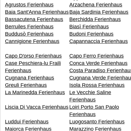
Agrustos Ferienhaus
Arzachena Ferienhaus
Baia Sant'Anna Ferienhaus
Baja Sardinia Ferienhaus
Bassacutena Ferienhaus
Berchidda Ferienhaus
Berruiles Ferienhaus
Biasì Ferienhaus
Buddusò Ferienhaus
Budoni Ferienhaus
Cannigione Ferienhaus
Capannaccia Ferienhaus
Capo D'orso Ferienhaus
Capo Ferro Ferienhaus
Case Peschiera-lu Fraili
Conca Verde Ferienhaus
Ferienhaus
Costa Paradiso Ferienhau
Cugnana Ferienhaus
Cugnana Verde Ferienhau
Greuli Ferienhaus
Isola Rossa Ferienhaus
La Marinedda Ferienhaus
Le Vecchie Saline
Ferienhaus
Liscia Di Vacca Ferienhaus
Loiri Porto San Paolo
Ferienhaus
Luddui Ferienhaus
Luogosanto Ferienhaus
Maiorca Ferienhaus
Marazzino Ferienhaus