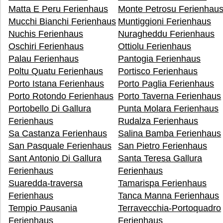
Matta E Peru Ferienhaus
Monte Petrosu Ferienhau
Mucchi Bianchi Ferienhaus
Muntiggioni Ferienhaus
Nuchis Ferienhaus
Nuragheddu Ferienhaus
Oschiri Ferienhaus
Ottiolu Ferienhaus
Palau Ferienhaus
Pantogia Ferienhaus
Poltu Quatu Ferienhaus
Portisco Ferienhaus
Porto Istana Ferienhaus
Porto Paglia Ferienhaus
Porto Rotondo Ferienhaus
Porto Taverna Ferienhaus
Portobello Di Gallura
Punta Molara Ferienhaus
Ferienhaus
Rudalza Ferienhaus
Sa Castanza Ferienhaus
Salina Bamba Ferienhaus
San Pasquale Ferienhaus
San Pietro Ferienhaus
Sant Antonio Di Gallura
Santa Teresa Gallura
Ferienhaus
Ferienhaus
Suaredda-traversa
Tamarispa Ferienhaus
Ferienhaus
Tanca Manna Ferienhaus
Tempio Pausania
Terravecchia-Portoquadro
Ferienhaus
Ferienhaus