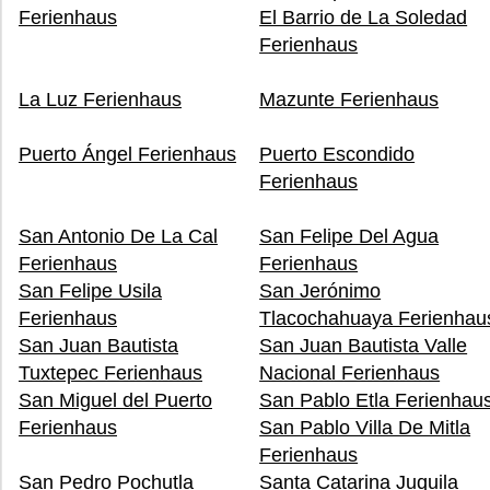
Ferienhaus
El Barrio de La Soledad
Ferienhaus
La Luz Ferienhaus
Mazunte Ferienhaus
Puerto Ángel Ferienhaus
Puerto Escondido
Ferienhaus
San Antonio De La Cal
San Felipe Del Agua
Ferienhaus
Ferienhaus
San Felipe Usila
San Jerónimo
Ferienhaus
Tlacochahuaya Ferienhau
San Juan Bautista
San Juan Bautista Valle
Tuxtepec Ferienhaus
Nacional Ferienhaus
San Miguel del Puerto
San Pablo Etla Ferienhau
Ferienhaus
San Pablo Villa De Mitla
Ferienhaus
San Pedro Pochutla
Santa Catarina Juquila