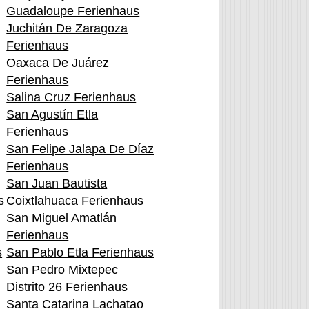
Guadaloupe Ferienhaus
Juchitán De Zaragoza
Ferienhaus
Oaxaca De Juárez
Ferienhaus
Salina Cruz Ferienhaus
San Agustín Etla
Ferienhaus
San Felipe Jalapa De Díaz
Ferienhaus
San Juan Bautista
s
Coixtlahuaca Ferienhaus
San Miguel Amatlán
Ferienhaus
s
San Pablo Etla Ferienhaus
San Pedro Mixtepec
Distrito 26 Ferienhaus
Santa Catarina Lachatao