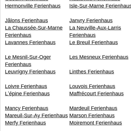
Hermonville Ferienhaus
Isle-Sur-Marne Ferienhau
Jâlons Ferienhaus
Janvry Ferienhaus
La Chaussée-Sur-Marne
La Neuville-Aux-Larris
Ferienhaus
Ferienhaus
Lavannes Ferienhaus
Le Breuil Ferienhaus
Le Mesnil-Sur-Oger
Les Mesneux Ferienhaus
Ferienhaus
Leuvrigny Ferienhaus
Linthes Ferienhaus
Loivre Ferienhaus
Louvois Ferienhaus
Lʼépine Ferienhaus
Maffrécourt Ferienhaus
Mancy Ferienhaus
Mardeuil Ferienhaus
Mareuil-Sur-Ay Ferienhaus
Marson Ferienhaus
Merfy Ferienhaus
Moiremont Ferienhaus