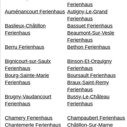
Ferienhaus
Auménancourt Ferienhaus
Autigny-Le-Grand
Ferienhaus
Baslieux-Châtillon
Bassuet Ferienhaus
Ferienhaus
Beaumont-Sur-Vesle
Ferienhaus
Berru Ferienhaus
Bethon Ferienhaus
Bignicourt-sur-Saulx
Binson-Et-Orquigny
Ferienhaus
Ferienhaus
Bourg-Sainte-Marie
Boursault Ferienhaus
Ferienhaus
Braux-Saint-Remy
Ferienhaus
Brugny-Vaudancourt
Bussy-Le-Château
Ferienhaus
Ferienhaus
Chamery Ferienhaus
Champaubert Ferienhaus
Chantemerle Ferienhaus
Châtillon-Sur-Marne