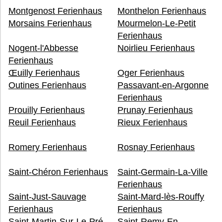
Montgenost Ferienhaus
Monthelon Ferienhaus
Morsains Ferienhaus
Mourmelon-Le-Petit
Ferienhaus
Nogent-l'Abbesse
Noirlieu Ferienhaus
Ferienhaus
Œuilly Ferienhaus
Oger Ferienhaus
Outines Ferienhaus
Passavant-en-Argonne
Ferienhaus
Prouilly Ferienhaus
Prunay Ferienhaus
Reuil Ferienhaus
Rieux Ferienhaus
Romery Ferienhaus
Rosnay Ferienhaus
Saint-Chéron Ferienhaus
Saint-Germain-La-Ville
Ferienhaus
Saint-Just-Sauvage
Saint-Mard-lès-Rouffy
Ferienhaus
Ferienhaus
Saint-Martin-Sur-Le-Pré
Saint-Remy-En-