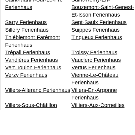
Ferienhaus
Bouzemont-Saint-Genest-
Et-Isson Ferienhaus
Sarry Ferienhaus
Sept-Saulx Ferienhaus
Sillery Ferienhaus
Suippes Ferienhaus
Thiéblemont-Farémont
Tinqueux Ferienhaus
Ferienhaus
Trépail Ferienhaus
Troissy Ferienhaus
Vandières Ferienhaus
Vauclerc Ferienhaus
Vert-Toulon Ferienhaus
Vertus Ferienhaus
Verzy Ferienhaus
Vienne-Le-Château
Ferienhaus
Villers-Allerand Ferienhaus
Villers-En-Argonne
Ferienhaus
Villers-Sous-Châtillon
Villiers-Aux-Corneilles
Ferienhaus
Ferienhaus
Warmeriville Ferienhaus
Witry-Lès-Reims