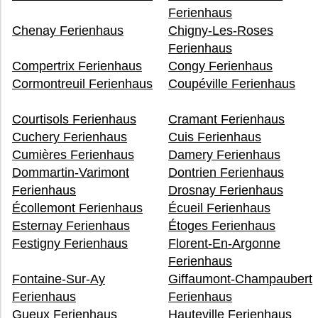
Ferienhaus
Chenay Ferienhaus
Chigny-Les-Roses
Ferienhaus
Compertrix Ferienhaus
Congy Ferienhaus
Cormontreuil Ferienhaus
Coupéville Ferienhaus
Courtisols Ferienhaus
Cramant Ferienhaus
Cuchery Ferienhaus
Cuis Ferienhaus
Cumières Ferienhaus
Damery Ferienhaus
Dommartin-Varimont
Dontrien Ferienhaus
Ferienhaus
Drosnay Ferienhaus
Écollemont Ferienhaus
Écueil Ferienhaus
Esternay Ferienhaus
Étoges Ferienhaus
Festigny Ferienhaus
Florent-En-Argonne
Ferienhaus
Fontaine-Sur-Ay
Giffaumont-Champaubert
Ferienhaus
Ferienhaus
Gueux Ferienhaus
Hauteville Ferienhaus