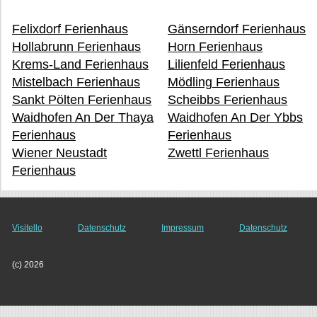
Felixdorf Ferienhaus
Gänserndorf Ferienhaus
Hollabrunn Ferienhaus
Horn Ferienhaus
Krems-Land Ferienhaus
Lilienfeld Ferienhaus
Mistelbach Ferienhaus
Mödling Ferienhaus
Sankt Pölten Ferienhaus
Scheibbs Ferienhaus
Waidhofen An Der Thaya
Waidhofen An Der Ybbs
Ferienhaus
Ferienhaus
Wiener Neustadt
Zwettl Ferienhaus
Ferienhaus
Visitello
Datenschutz
Impressum
Datenschutz
(c) 2026